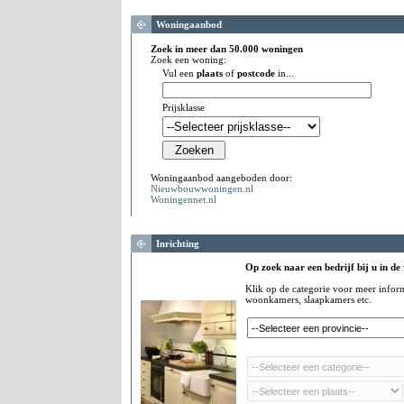
Woningaanbod
Zoek in meer dan 50.000 woningen
Zoek een woning:
Vul een
plaats
of
postcode
in...
Prijsklasse
Woningaanbod aangeboden door:
Nieuwbouwwoningen.nl
Woningennet.nl
Inrichting
Op zoek naar een bedrijf bij u in de
Klik op de categorie voor meer infor
woonkamers, slaapkamers etc.