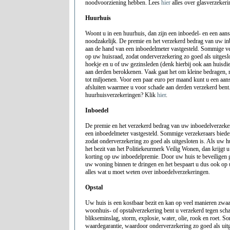
noodvoorziening hebben. Lees
hier
alles over glasverzekeri
Huurhuis
Woont u in een huurhuis, dan zijn een inboedel- en een aan
noodzakelijk. De premie en het verzekerd bedrag van uw i
aan de hand van een inboedelmeter vastgesteld. Sommige ve
op uw huisraad, zodat onderverzekering zo goed als uitgeslot
hoekje en u of uw gezinsleden (denk hierbij ook aan huisd
aan derden berokkenen. Vaak gaat het om kleine bedragen,
tot miljoenen. Voor een paar euro per maand kunt u een aan
afsluiten waarmee u voor schade aan derden verzekerd bent
huurhuisverzekeringen? Klik
hier
.
Inboedel
De premie en het verzekerd bedrag van uw inboedelverzeke
een inboedelmeter vastgesteld. Sommige verzekeraars bied
zodat onderverzekering zo goed als uitgesloten is. Als uw hu
het bezit van het Politiekeurmerk Veilig Wonen, dan krijgt u
korting op uw inboedelpremie. Door uw huis te beveiligen 
uw woning binnen te dringen en het bespaart u dus ook op
alles wat u moet weten over inboedelverzekeringen.
Opstal
Uw huis is een kostbaar bezit en kan op veel manieren zwa
woonhuis- of opstalverzekering bent u verzekerd tegen schad
blikseminslag, storm, explosie, water, olie, rook en roet. 
waardegarantie, waardoor onderverzekering zo goed als uitg