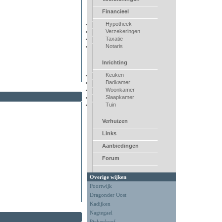
Financieel
Hypotheek
Verzekeringen
Taxatie
Notaris
Inrichting
Keuken
Badkamer
Woonkamer
Slaapkamer
Tuin
Verhuizen
Links
Aanbiedingen
Forum
Overige wijken
Poortwijk
Dragonder Oost
Kadijken
Nagtegael
Piekenhoef