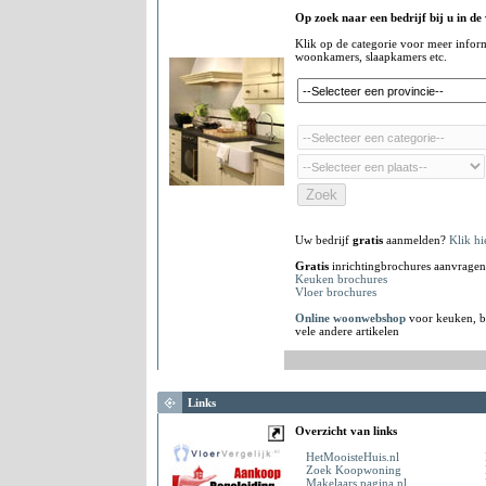
Op zoek naar een bedrijf bij u in de
Klik op de categorie voor meer infor
woonkamers, slaapkamers etc.
Uw bedrijf
gratis
aanmelden?
Klik hi
Gratis
inrichtingbrochures aanvragen
Keuken brochures
Vloer brochures
Online woonwebshop
voor keuken, b
vele andere artikelen
Links
Overzicht van links
HetMooisteHuis.nl
Zoek Koopwoning
Makelaars.pagina.nl