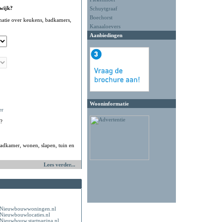
 wijk?
Schuytgraaf
Boechorst
matie over keukens, badkamers,
Kanaaloevers
Aanbiedingen
Wooninformatie
er
?
adkamer, wonen, slapen, tuin en
Lees verder...
Nieuwbouwwoningen.nl
Nieuwbouwlocaties.nl
Nieuwbouw.startpagina.nl