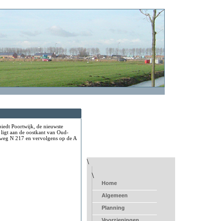
biedt Poortwijk, de nieuwste
 ligt aan de oostkant van Oud-
e weg N 217 en vervolgens op de A
\
\
Home
Algemeen
Planning
Voorzieningen