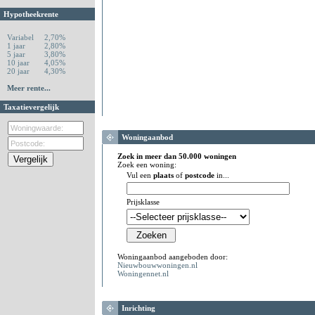
Hypotheekrente
Variabel
2,70%
1 jaar
2,80%
5 jaar
3,80%
10 jaar
4,05%
20 jaar
4,30%
Meer rente...
Taxatievergelijk
Woningaanbod
Zoek in meer dan 50.000 woningen
Zoek een woning:
Vul een
plaats
of
postcode
in...
Prijsklasse
Woningaanbod aangeboden door:
Nieuwbouwwoningen.nl
Woningennet.nl
Inrichting