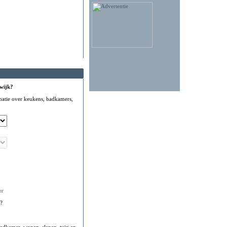
 wijk?
matie over keukens, badkamers,
er
?