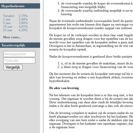
de voorwaarde waarbij de koper de overeenkomst k
Hypotheekrente
financiering niet mogelijk blijkt;
de voorwaarde waarbij ontbinding mogelijk is na 
keuring
Variabel
2,70%
1 jaar
2,80%
Naast de eventuele ontbindende voorwaarden heeft de partic
5 jaar
3,80%
appartement het recht om binnen drie dagen na ontvangst van
10 jaar
4,05%
koopakte de koopovereenkomst zonder opgaaf van redenen 
20 jaar
4,30%
De koper en of de verkoper worden in deze fase vaak begele
Meer rente...
de meeste gevallen zorg dragen voor het opstellen van de ko
terecht voor het opstellen van de koopakte indien u geen m
Taxatievergelijk
Overigens is het in Amsterdam, in tegenstelling tot de rest va
notaris de koopakte opstelt.
Nadat de koopovereenkomst is getekend door beide partijen 
u, of in de meeste gevallen de makelaar, stuurt de k
u dient zorg te dragen voor financiering van de wo
Op het moment dat de notaris de koopakte ontvangt zal hij o
akte van levering en indien u een hypotheek afsluit, eveneens
hypotheekakte.
De akte van levering
Na het tekenen van de koopakte bent u er dus nog niet, u be
woning. Om eigenaar te worden dient u bij de notaris een ak
Door ondertekening van deze akte vindt de feitelijke leverin
nadat u de akte heeft getekend ontvangt u dan ook als nieuwe
Om de levering compleet te maken zal de notaris nadat de o
heeft plaatsgevonden uw akte inschrijven bij het kadaster. He
elke overgang van een huis zodat u nadat de stukken zijn ing
eigenaar. Overigens is het kadaster een openbaar register, dat
u de eigenaar bent.