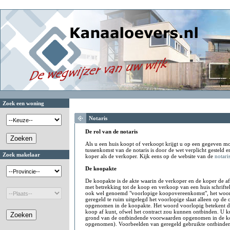
Zoek een woning
Notaris
De rol van de notaris
Als u een huis koopt of verkoopt krijgt u op een gegeven m
tussenkomst van de notaris is door de wet verplicht gesteld 
Zoek makelaar
koper als de verkoper. Kijk eens op de website van de
notari
De koopakte
De koopakte is de akte waarin de verkoper en de koper de a
met betrekking tot de koop en verkoop van een huis schrifte
ook wel genoemd "voorlopige koopovereenkomst", het woord
geregeld te ruim uitgelegd het voorlopige slaat alleen op d
opgenomen in de koopakte. Het woord voorlopig betekent du
koop af kunt, ofwel het contract zou kunnen ontbinden. U k
grond van de ontbindende voorwaarden opgenomen in de ko
opgenomen). Voorbeelden van geregeld gebruikte ontbinde