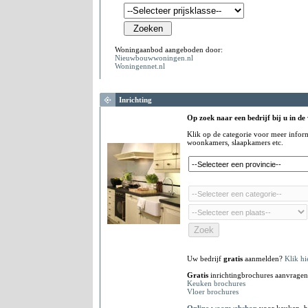
Woningaanbod aangeboden door:
Nieuwbouwwoningen.nl
Woningennet.nl
Inrichting
Op zoek naar een bedrijf bij u in de
Klik op de categorie voor meer infor
woonkamers, slaapkamers etc.
Uw bedrijf
gratis
aanmelden?
Klik hi
Gratis
inrichtingbrochures aanvragen
Keuken brochures
Vloer brochures