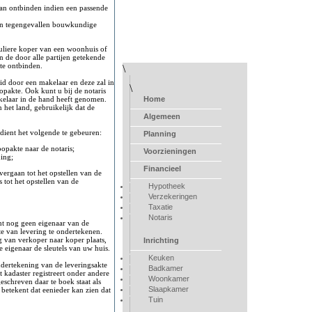
an ontbinden indien een passende
een tegengevallen bouwkundige
uliere koper van een woonhuis of
 de door alle partijen getekende
te ontbinden.
\
id door een makelaar en deze zal in
\
opakte. Ook kunt u bij de notaris
akelaar in de hand heeft genomen.
Home
n het land, gebruikelijk dat de
Algemeen
dient het volgende te gebeuren:
Planning
oopakte naar de notaris;
Voorzieningen
ning;
Financieel
vergaan tot het opstellen van de
 tot het opstellen van de
Hypotheek
Verzekeringen
Taxatie
Notaris
nt nog geen eigenaar van de
te van levering te ondertekenen.
g van verkoper naar koper plaats,
Inrichting
 eigenaar de sleutels van uw huis.
Keuken
ndertekening van de leveringsakte
Badkamer
t kadaster registreert onder andere
Woonkamer
eschreven daar te boek staat als
Slaapkamer
 betekent dat eenieder kan zien dat
Tuin