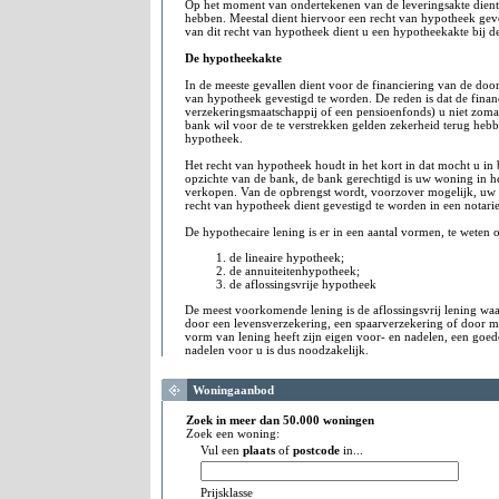
Op het moment van ondertekenen van de leveringsakte dient 
hebben. Meestal dient hiervoor een recht van hypotheek gev
van dit recht van hypotheek dient u een hypotheekakte bij de
De hypotheekakte
In de meeste gevallen dient voor de financiering van de do
van hypotheek gevestigd te worden. De reden is dat de finan
verzekeringsmaatschappij of een pensioenfonds) u niet zoma
bank wil voor de te verstrekken gelden zekerheid terug hebbe
hypotheek.
Het recht van hypotheek houdt in het kort in dat mocht u i
opzichte van de bank, de bank gerechtigd is uw woning in he
verkopen. Van de opbrengst wordt, voorzover mogelijk, uw 
recht van hypotheek dient gevestigd te worden in een notarie
De hypothecaire lening is er in een aantal vormen, te weten 
de lineaire hypotheek;
de annuiteitenhypotheek;
de aflossingsvrije hypotheek
De meest voorkomende lening is de aflossingsvrij lening wa
door een levensverzekering, een spaarverzekering of door m
vorm van lening heeft zijn eigen voor- en nadelen, een goed
nadelen voor u is dus noodzakelijk.
Woningaanbod
Zoek in meer dan 50.000 woningen
Zoek een woning:
Vul een
plaats
of
postcode
in...
Prijsklasse