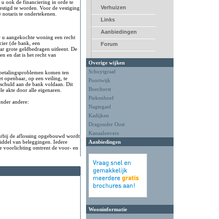
u ook de financiering in orde te
Verhuizen
estigd te worden. Voor de vestiging
 notaris te ondertekenen.
Links
Aanbiedingen
or u aangekochte woning een recht
cier (de bank, een
Forum
ar grote geldbedragen uitleent. De
n en dat is het recht van
Overige wijken
Schuytgraaf
n betalingsproblemen komen ten
t openbaar, op een veiling, te
Poortwijk
schuld aan de bank voldaan. Dit
Boechorst
le akte door alle eigenaren.
Piekenhoef
onder andere:
Nagtegael
Kadijken
Dragonder Oost
Kanaaloevers
arbij de aflossing opgebouwd wordt
iddel van beleggingen. Iedere
Aanbiedingen
e voorlichting omtrent de voor- en
Wooninformatie